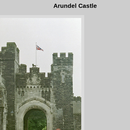
Arundel Castle
GardenNaam plaats